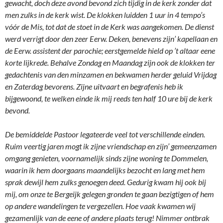
gewacht, doch deze avond bevond zich tijdig in de kerk zonder dat
men zulks in de kerk wist. De klokken luidden 1 uur in 4 tempo’s
vóór de Mis, tot dat de stoet in de Kerk was aangekomen. De dienst
werd verrigt door den zeer Eerw. Deken, benevens zijn’ kapellaan en
de Eerw. assistent der parochie; eerstgemelde hield op ’t altaar eene
korte lijkrede. Behalve Zondag en Maandag zijn ook de klokken ter
gedachtenis van den minzamen en bekwamen herder geluid Vrijdag
en Zaterdag bevorens. Zijne uitvaart en begrafenis heb ik
bijgewoond, te welken einde ik mij reeds ten half 10 ure bij de kerk
bevond.
De bemiddelde Pastoor legateerde veel tot verschillende einden.
Ruim veertig jaren mogt ik zijne vriendschap en zijn’ gemeenzamen
omgang genieten, voornamelijk sinds zijne woning te Dommelen,
waarin ik hem doorgaans maandelijks bezocht en lang met hem
sprak dewijl hem zulks genoegen deed. Gedurig kwam hij ook bij
mij, om onze te Bergeijk gelegen gronden te gaan bezigtigen of hem
op andere wandelingen te vergezellen. Hoe vaak kwamen wij
gezamenlijk van de eene of andere plaats terug! Nimmer ontbrak