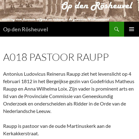
Ga
naar
de
Zoeken
inhoud
Op den Rösheuvel
PRIMAI
MENU
A018 PASTOOR RAUPP
Antonius Ludovicus Reinerus Raupp ziet het levenslicht op 4
februari 1812 in het Bergeijkse gezin van Godefridus Matheus
Raupp en Anna Wilhelma Loix. Zijn vader is prominent arts en
lid van de Provinciale Commissie van Geneeskundig
Onderzoek en onderscheiden als Ridder in de Orde van de
Nederlandsche Leeuw.
Raupp is pastoor van de oude Martinuskerk aan de
Kerkakkerstraat.