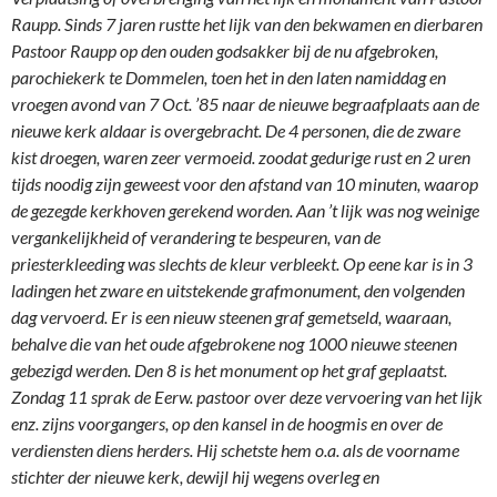
Raupp. Sinds 7 jaren rustte het lijk van den bekwamen en dierbaren
Pastoor Raupp op den ouden godsakker bij de nu afgebroken,
parochiekerk te Dommelen, toen het in den laten namiddag en
vroegen avond van 7 Oct. ’85 naar de nieuwe begraafplaats aan de
nieuwe kerk aldaar is overgebracht. De 4 personen, die de zware
kist droegen, waren zeer vermoeid. zoodat gedurige rust en 2 uren
tijds noodig zijn geweest voor den afstand van 10 minuten, waarop
de gezegde kerkhoven gerekend worden. Aan ’t lijk was nog weinige
vergankelijkheid of verandering te bespeuren, van de
priesterkleeding was slechts de kleur verbleekt. Op eene kar is in 3
ladingen het zware en uitstekende grafmonument, den volgenden
dag vervoerd. Er is een nieuw steenen graf gemetseld, waaraan,
behalve die van het oude afgebrokene nog 1000 nieuwe steenen
gebezigd werden. Den 8 is het monument op het graf geplaatst.
Zondag 11 sprak de Eerw. pastoor over deze vervoering van het lijk
enz. zijns voorgangers, op den kansel in de hoogmis en over de
verdiensten diens herders. Hij schetste hem o.a. als de voorname
stichter der nieuwe kerk, dewijl hij wegens overleg en