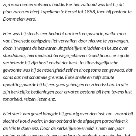
zijn voornemen volvoerd hadde. Eer het voltooid was liet hij dit
plan varen en bleef kapellaan te Eersel tot 1858, toen hij pastoor te
Dommelen werd.
Hier was hij steeds zeer bedacht om kerk en pastorie, welke men
van lieverlede eenigszins liet vervallen, door nieuwe te vervangen,
doch is wegens de bezwaren uit geldelijke middelen en keuze over
standplaats, hiermede achterwege gebleven. Goed financier zijnde
verbeterde hij zijn bezit en dat der kerk. In zijne dagelijksche
gewoonte was hij de nederigheid zelf en droeg soms een gewaad, dat
soms aan het schamele grensde. Eene snelle en zelfs stoute
opvatting paarde hij bij een goed geheugen en vriendschap. In alle
zijn kerkelijke bedieningen zeer ervaren bestond bij hem tevens lust
tot arbeid, reizen, lezen enz.
Niet sterk van gestel klaagde hij gedurig over den last, om, vooral bij
slecht of koud weder, in den ochtend in de afgelegen parochiekerk
de Mis te doen enz. Door de kerkelijke overheid is hem een paar
malen, echter tevergeefs, eene andere standplaats aangeboden. Tot