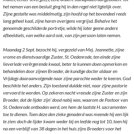
het nemen van een besluit ging hij in den regel niet ligtelijk over.
Zijne gestalte was middelmatig, zijn hoofd op het bovendeel reeds
lang geheel kaal, zijne haren overigens vergrijsd. Behalve het
genoemde geschilderde portretje, wilde hij later geene andere
afbeeldsels, van welke aard ook, van zijn persoon laten nemen.
Maandag 2 Sept. bezocht hij, vergezeld van Mej. Jeannette, zijne
vrome en dienstvaardige Zuster, St. Oedenrode, ten einde zijne
lieverlede verërgerende kwaal, beter te kunnen doen opmerken en
behandelen door zijnen Broeder, de kundige docter aldaar en
Vrijdags daaraanvolgende naar zijne parochie weder te keeren. God
beschikte het anders. Zijn toestand duldde niet, naar zijne pastorie
vervoerd te worden. Op zekeren nacht vreesde zijne Zuster en zijn
Broeder, dat de lijder zijn’ dood nabij was, waarom de Pastoor van
St. Oedenrode ontboden werd, om hem de laatste H. sacramenten
toe te dienen. Toen deze den zieke genaderd was meende hij een lijk
te zien: doch de lijder kwam weder bij en leefde nog tot 10, toen hij
na een verblijf van 38 dagen in het huis zijns Broeders voor het