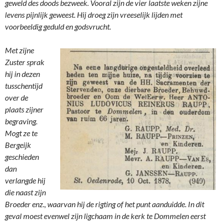
geweld des doods bezweek. Vooral zijn de vier laatste weken zijne
levens pijnlijk geweest. Hij droeg zijn vreeselijk lijden met
voorbeeldig geduld en godsvrucht.
Met zijne
Zuster sprak
hij in dezen
tusschentijd
over de
plaats zijner
begraving.
Mogt ze te
Bergeijk
geschieden
dan
verlangde hij
die naast zijn
Broeder enz., waarvan hij de rigting of het punt aanduidde. In dit
geval moest evenwel zijn ligchaam in de kerk te Dommelen eerst