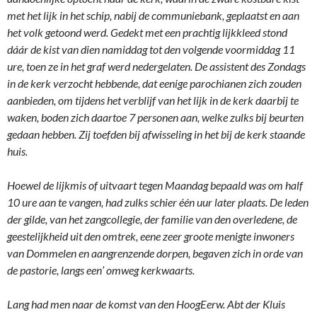
met het lijk in het schip, nabij de communiebank, geplaatst en aan
het volk getoond werd. Gedekt met een prachtig lijkkleed stond
dáár de kist van dien namiddag tot den volgende voormiddag 11
ure, toen ze in het graf werd nedergelaten. De assistent des Zondags
in de kerk verzocht hebbende, dat eenige parochianen zich zouden
aanbieden, om tijdens het verblijf van het lijk in de kerk daarbij te
waken, boden zich daartoe 7 personen aan, welke zulks bij beurten
gedaan hebben. Zij toefden bij afwisseling in het bij de kerk staande
huis.
Hoewel de lijkmis of uitvaart tegen Maandag bepaald was om half
10 ure aan te vangen, had zulks schier één uur later plaats. De leden
der gilde, van het zangcollegie, der familie van den overledene, de
geestelijkheid uit den omtrek, eene zeer groote menigte inwoners
van Dommelen en aangrenzende dorpen, begaven zich in orde van
de pastorie, langs een’ omweg kerkwaarts.
Lang had men naar de komst van den HoogEerw. Abt der Kluis