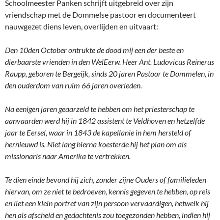
Schoolmeester Panken schrijft uitgebreid over zijn
vriendschap met de Dommelse pastoor en documenteert
nauwgezet diens leven, overlijden en uitvaart:
Den 10den October ontrukte de dood mij een der beste en
dierbaarste vrienden in den WelEerw. Heer Ant. Ludovicus Reinerus
Raupp, geboren te Bergeijk, sinds 20 jaren Pastoor te Dommelen, in
den ouderdom van ruim 66 jaren overleden.
Na eenigen jaren geaarzeld te hebben om het priesterschap te
aanvaarden werd hij in 1842 assistent te Veldhoven en hetzelfde
jaar te Eersel, waar in 1843 de kapellanie in hem hersteld of
hernieuwd is. Niet lang hierna koesterde hij het plan om als
missionaris naar Amerika te vertrekken.
Te dien einde bevond hij zich, zonder zijne Ouders of familieleden
hiervan, om ze niet te bedroeven, kennis gegeven te hebben, op reis
en liet een klein portret van zijn persoon vervaardigen, hetwelk hij
hen als afscheid en gedachtenis zou toegezonden hebben, indien hij