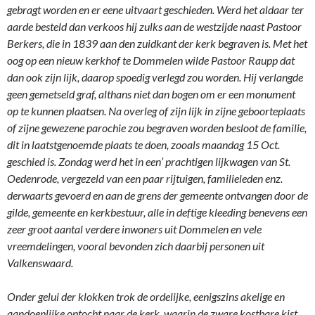
gebragt worden en er eene uitvaart geschieden. Werd het aldaar ter
aarde besteld dan verkoos hij zulks aan de westzijde naast Pastoor
Berkers, die in 1839 aan den zuidkant der kerk begraven is. Met het
oog op een nieuw kerkhof te Dommelen wilde Pastoor Raupp dat
dan ook zijn lijk, daarop spoedig verlegd zou worden. Hij verlangde
geen gemetseld graf, althans niet dan bogen om er een monument
op te kunnen plaatsen. Na overleg of zijn lijk in zijne geboorteplaats
of zijne gewezene parochie zou begraven worden besloot de familie,
dit in laatstgenoemde plaats te doen, zooals maandag 15 Oct.
geschied is. Zondag werd het in een’ prachtigen lijkwagen van St.
Oedenrode, vergezeld van een paar rijtuigen, familieleden enz.
derwaarts gevoerd en aan de grens der gemeente ontvangen door de
gilde, gemeente en kerkbestuur, alle in deftige kleeding benevens een
zeer groot aantal verdere inwoners uit Dommelen en vele
vreemdelingen, vooral bevonden zich daarbij personen uit
Valkenswaard.
Onder gelui der klokken trok de ordelijke, eenigszins akelige en
aandoenlijke optocht naar de kerk, waarin de zware kostbare kist