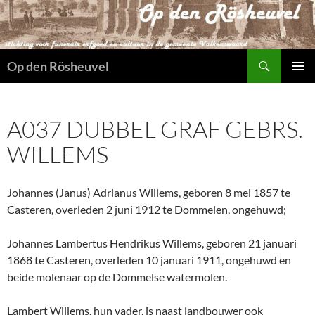
Ga
naar
de
Zoeken
inhoud
Op den Rösheuvel
PRIMAI
MENU
A037 DUBBEL GRAF GEBRS.
WILLEMS
Johannes (Janus) Adrianus Willems, geboren 8 mei 1857 te
Casteren, overleden 2 juni 1912 te Dommelen, ongehuwd;
Johannes Lambertus Hendrikus Willems, geboren 21 januari
1868 te Casteren, overleden 10 januari 1911, ongehuwd en
beide molenaar op de Dommelse watermolen.
Lambert Willems, hun vader, is naast landbouwer ook