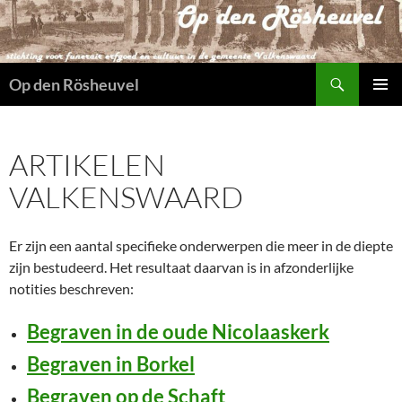
Ga
naar
de
Zoeken
inhoud
Op den Rösheuvel
PRIMAI
MENU
ARTIKELEN
VALKENSWAARD
Er zijn een aantal specifieke onderwerpen die meer in de diepte
zijn bestudeerd. Het resultaat daarvan is in afzonderlijke
notities beschreven:
Begraven in de oude Nicolaaskerk
Begraven in Borkel
Begraven op de Schaft