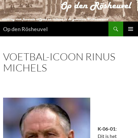
Ga
naar
de
Zoeken
inhoud
Op den Rösheuvel
PRIMAI
MENU
VOETBAL-ICOON RINUS
MICHELS
K-06-01
:
Dit is het