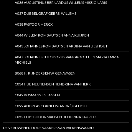
A036 AUGUSTINUS BERNARDUS WILLEMS MISSIONARIS
A037 DUBBEL GRAF GEBRS. WILLEMS
A038 PASTOOR MERCX
A044 WILLEM ROMBAUTS EN ANNA KUIJKEN
A043 JOHANNES ROMBAUTS EN ARDINA VAN LIESHOUT
A047 JOHANNES THEODORUS VAN GROOTEL EN MARIA EMMA
MICHIELS
B068 H. RIJNDERS EN W. GENAVASEN
C034 HUB NEIJNENS EN HENDRINA VAN HERK
C049 BOSMANS EN JANSEN
C099 ANDREAS CORNELIS (ANDRÉ) GEHOEL
C052 FLIP SCHOORMANS EN HENDRINA LAUREIJS
DE VERDWENEN DODENAKKERS VAN VALKENSWAARD