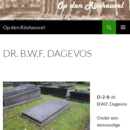
Ga
naar
de
Zoeken
inhoud
Op den Rösheuvel
PRIMAI
MENU
DR. B.W.F. DAGEVOS
D-2-8
: dr.
B.W.F. Dagevos
Onder een
eenvoudige