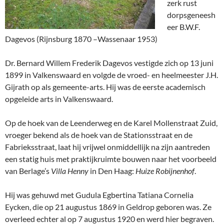
zerk rust
dorpsgeneesh
eer B.W.F.
Dagevos (Rijnsburg 1870 –Wassenaar 1953)
Dr. Bernard Willem Frederik Dagevos vestigde zich op 13 juni
1899 in Valkenswaard en volgde de vroed- en heelmeester J.H.
Gijrath op als gemeente-arts. Hij was de eerste academisch
opgeleide arts in Valkenswaard.
Op de hoek van de Leenderweg en de Karel Mollenstraat Zuid,
vroeger bekend als de hoek van de Stationsstraat en de
Fabrieksstraat, laat hij vrijwel onmiddellijk na zijn aantreden
een statig huis met praktijkruimte bouwen naar het voorbeeld
van Berlage’s
Villa Henny
in Den Haag:
Huize Robijnenhof
.
Hij was gehuwd met Gudula Egbertina Tatiana Cornelia
Eycken, die op 21 augustus 1869 in Geldrop geboren was. Ze
overleed echter al op 7 augustus 1920 en werd hier begraven.