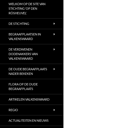
WELKOM OP DE SITE VAN
STICHTING ‘OP DEN
RÖSHEUVEL’
DE STICHTING
BEGRAAFPLAATSEN IN
VALKENSWAARD
DE VERDWENEN
DODENAKKERS VAN
VALKENSWAARD
DE OUDE BEGRAAFPLAATS
NADER BEKEKEN
FLORA OP DE OUDE
BEGRAAFPLAATS
ARTIKELEN VALKENSWAARD
REGIO
ACTUALITEITEN EN NIEUWS