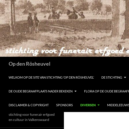
Ga
naar
de
inhoud
Zoeken
Op den Rösheuvel
WELKOM OP DE SITE VAN STICHTING ‘OP DEN RÖSHEUVEL’
DE STICHTING
DE OUDE BEGRAAFPLAATS NADER BEKEKEN
FLORA OP DE OUDE BEGRAAF
DISCLAIMER & COPYRIGHT
SPONSORS
DIVERSEN
MIDDELEEUWS
stichting voor funerair erfgoed
en cultuur in Valkenswaard