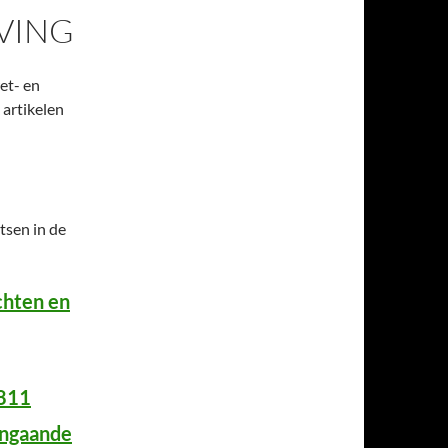
VING
wet- en
 artikelen
tsen in de
chten en
1811
angaande