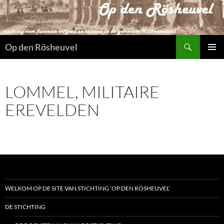
Ga
naar
de
Zoeken
inhoud
Op den Rösheuvel
PRIMAI
MENU
LOMMEL, MILITAIRE
EREVELDEN
WELKOM OP DE SITE VAN STICHTING ‘OP DEN RÖSHEUVEL’
DE STICHTING